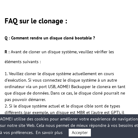
FAQ sur le clonage :
Q : Comment rendre un disque cloné bootable ?
R :
Avant de cloner un disque système, veuillez vérifier les
éléments suivants :
1. Veuillez cloner le disque système actuellement en cours
d'exécution. Si vous connectez le disque système à un autre
ordinateur via un port USB, AOMEI Backupper le clonera en tant
que disque de données. Dans ce cas, le disque cloné pourrait ne
pas pouvoir démarrer.
2. Si le disque système actuel et le disque cible sont de types
différents (par exemple, un disque est MBR et l'autre est GPT), il
AOMEI utilise des cookies pour améliorer votre expérience de navigation
est recommandé de convertir le disque cible en le même type que
sur notre site Web. Cela nous permet de mieux répondre à vos besoins et
le disque source via la Gestion des disques Windows par avance.
3. Nous vous recommandons d'exécuter
chkdsk /r
et de
à vos préférences.
En savoir plus
Accepter