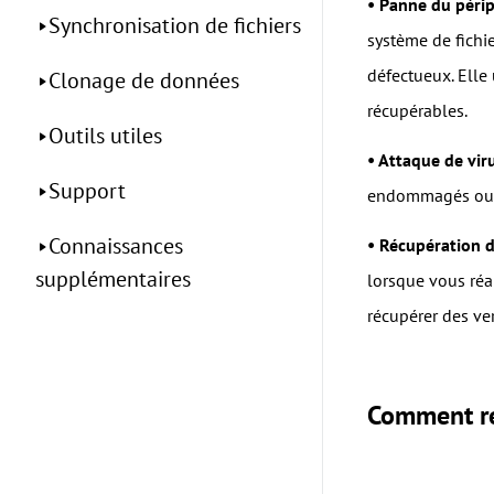
• Panne du péri
Synchronisation de fichiers
système de fichie
défectueux. Elle 
Clonage de données
récupérables.
Outils utiles
• Attaque de vir
Support
endommagés ou su
Connaissances
• Récupération d
supplémentaires
lorsque vous réal
récupérer des ver
Comment re