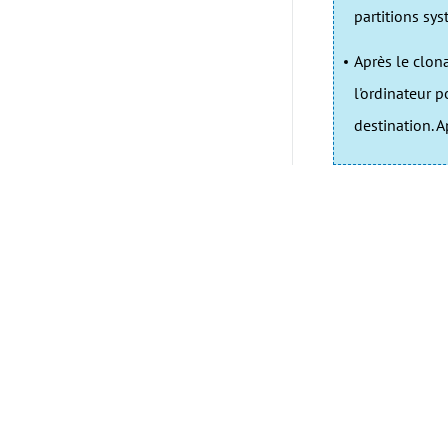
partitions sys
Après le clona
l'ordinateur 
destination. 