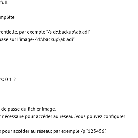
full
omplète
rentielle, par exemple "/s d:\backup\ab.adi"
base sur l'image--"d:\backup\ab.adi"
s: 0 1 2
t de passe du fichier image.
st nécessaire pour accéder au réseau. Vous pouvez configurer
s pour accéder au réseau; par exemple /p "123456".