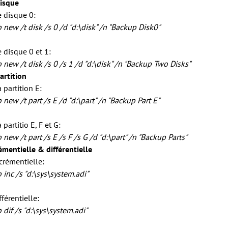
isque
e disque 0:
 new /t disk
/s 0
/d "d:\disk" /n "Backup Disk0"
 disque 0 et 1:
 new /t disk
/s 0 /s 1
/d "d:\disk" /n "Backup Two Disks"
artition
 partition E:
 new /t part
/s E
/d "d:\part" /n "Backup Part E"
partitio E, F et G:
 new /t part
/s E /s F /s G
/d "d:\part" /n "Backup Parts"
mentielle & différentielle
crémentielle:
b inc
/s "d:\sys\system.adi"
férentielle:
b dif
/s "d:\sys\system.adi"