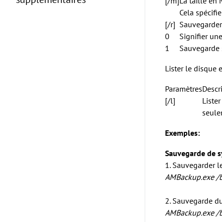
[/m]
La taille en
Cela spécifi
[/r]
Sauvegarder 
0
Signifier un
1
Sauvegarde s
Lister le disque e
Paramètres
Descr
[/l]
Lister
seulem
Exemples:
Sauvegarde de 
1. Sauvegarder l
AMBackup.exe /
2. Sauvegarde d
AMBackup.exe /