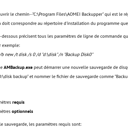
'ouvrir le chemin--"C:\Program Files\AOMEI Backupper" qui est le r
 doit correspondre au répertoire d'installation du programme que 
ci-dessous précisent tous les paramètres de ligne de commande qu
r exemple:
 new /t disk /s 0 /d "d:\disk" /n "Backup Disk0"
de
AMBackup.exe
peut démarrer une nouvelle sauvegarde de disque
D:\disk backup" et nommer le fichier de sauvegarde comme "Backu
mètres
requis
mètres
optionnels
e sauvegarde, les paramètres requis sont: