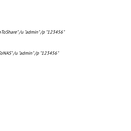
pToShare"
/u "admin" /p "123456"
ToNAS"
/u "admin" /p "123456"