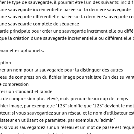
ier le type de sauvegarde, il pourrait être l'un des suivants: inc dif 
 une sauvegarde incrémentielle basée sur la dernière sauvegarde
 une sauvegarde différentielle basée sur la dernière sauvegarde c
 une sauvegarde complète de séquence
partie principale pour créer une sauvegarde incrémentielle ou diffé
 que la création d'une sauvegarde incrémentielle ou différentielle 
aramètres optionnels:
iption
ner un nom pour la sauvegarde pour la distinguer des autres
veau de compression du fichier image pourrait être l'un des suivant
e compression
ession standard et rapide
u de compression plus élevé, mais prendre beaucoup de temps
fichier image, par exemple /e "123" signifie que "123" devient le mo
ateur; si vous sauvegardez sur un réseau et le nom d'utilisateur e
lisateur en utilisant ce paramètre, par exemple /u "admin"
; si vous sauvegardez sur un réseau et un mot de passe est requi