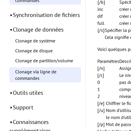
commandes
{/b}
Spécif
inc
créer
Synchronisation de fichiers
dif
créer
full
créer
Clonage de données
{/s}
Spécifier la 
Cela signifie
Clonage de système
Voici quelques p
Clonage de disque
Clonage de partition/volume
Paramètres
Descr
[/n]
Assig
Clonage via ligne de
[/c]
Le ni
commandes
0
pas d
1
compr
Outils utiles
2
nivea
[/e]
Chiffrer le 
Support
[/u]
Nom d'utilis
le nom d'uti
Connaissances
[/p]
Mot de passe
supplémentaires