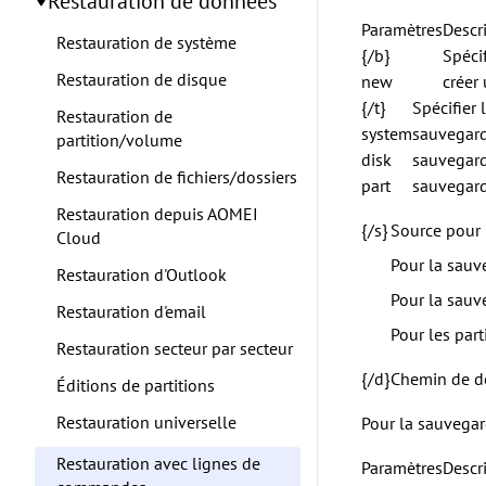
Restauration de données
Paramètres
Descr
Restauration de système
{/b}
Spécif
Restauration de disque
new
créer
{/t}
Spécifier 
Restauration de
system
sauvegard
partition/volume
disk
sauvegard
Restauration de fichiers/dossiers
part
sauvegard
Restauration depuis AOMEI
{/s}
Source pour 
Cloud
Pour la sauv
Restauration d'Outlook
Pour la sauve
Restauration d'email
Pour les part
Restauration secteur par secteur
{/d}
Chemin de de
Éditions de partitions
Restauration universelle
Pour la sauvegard
Restauration avec lignes de
Paramètres
Descr