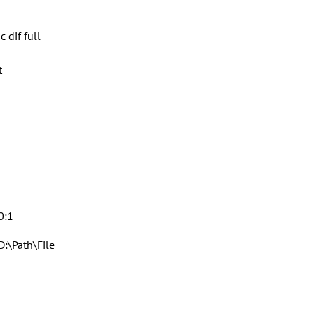
c dif full
t
0:1
D:\Path\File