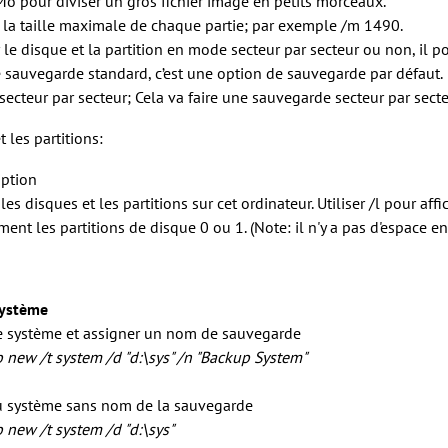
 Mo pour diviser un gros fichier image en petits morceaux.
e la taille maximale de chaque partie; par exemple /m 1490.
le disque et la partition en mode secteur par secteur ou non, il po
e sauvegarde standard, c’est une option de sauvegarde par défaut.
ecteur par secteur; Cela va faire une sauvegarde secteur par secte
t les partitions:
iption
 les disques et les partitions sur cet ordinateur. Utiliser /l pour a
ent les partitions de disque 0 ou 1. (Note: il n'y a pas d'espace entre
système
e système et assigner un nom de sauvegarde
b new
/t system
/d "d:\sys" /n "Backup System"
u système sans nom de la sauvegarde
b new
/t system
/d "d:\sys"