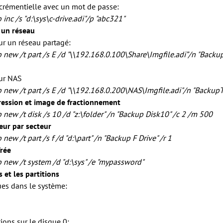
crémentielle avec un mot de passe:
b inc
/s "d:\sys\c-drive.adi"
/p "abc321"
 un réseau
ur un réseau partagé:
new /t part /s E /d
"\\192.168.0.100\Share\Imgfile.adi”
/n "Backu
sur NAS
new /t part /s E /d
"\\192.168.0.200\NAS\Imgfile.adi"
/n "Backup
ession et image de fractionnement
new /t disk /s 10 /d "z:\folder" /n "Backup Disk10"
/c 2 /m 500
eur par secteur
ew /t part /s f /d "d:\part" /n "Backup F Drive"
/r 1
frée
new /t system /d "d:\sys"
/e "mypassword"
s et les partitions
ques dans le système:
itions sur le disque 0: