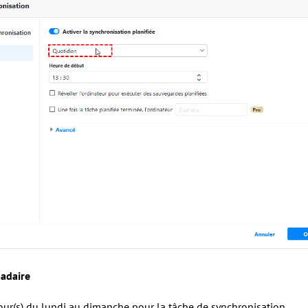
adaire
jour(s) du lundi au dimanche pour la tâche de synchronisation.