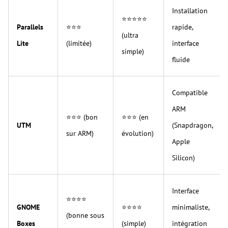
Installation
⭐⭐⭐⭐⭐
Parallels
⭐⭐⭐
rapide,
(ultra
Lite
(limitée)
interface
simple)
fluide
Compatible
ARM
⭐⭐⭐ (bon
⭐⭐⭐ (en
UTM
(Snapdragon,
sur ARM)
évolution)
Apple
Silicon)
Interface
⭐⭐⭐⭐
GNOME
⭐⭐⭐⭐
minimaliste,
(bonne sous
Boxes
(simple)
intégration