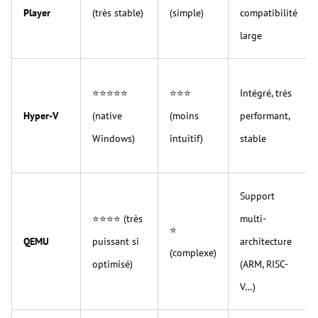
Player
(très stable)
(simple)
compatibilité
large
⭐⭐⭐⭐⭐
⭐⭐⭐
Intégré, très
Hyper-V
(native
(moins
performant,
Windows)
intuitif)
stable
Support
⭐⭐⭐⭐ (très
multi-
⭐
QEMU
puissant si
architecture
(complexe)
optimisé)
(ARM, RISC-
V…)