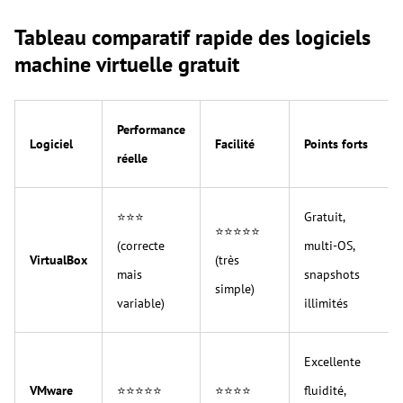
Tableau comparatif rapide des logiciels
machine virtuelle gratuit
Performance
Logiciel
Facilité
Points forts
réelle
⭐⭐⭐
Gratuit,
⭐⭐⭐⭐⭐
(correcte
multi-OS,
VirtualBox
(très
mais
snapshots
simple)
variable)
illimités
Excellente
VMware
⭐⭐⭐⭐⭐
⭐⭐⭐⭐
fluidité,