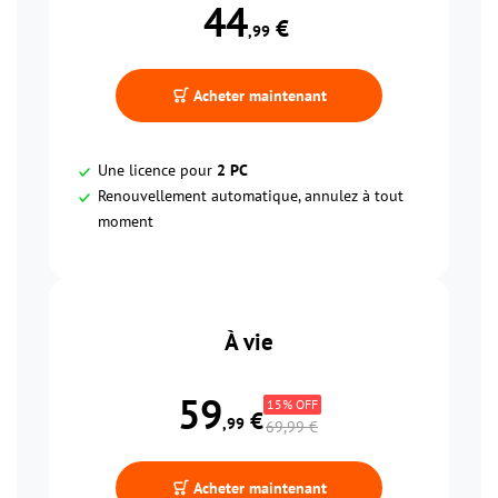
44
 €
,99
Acheter maintenant
Une licence pour
2 PC
Renouvellement automatique, annulez à tout
moment
À vie
59
15% OFF
 €
,99
69,99 €
Acheter maintenant