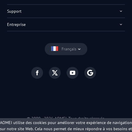
Support
Entreprise
Français
© 2009 -
2026
AOMEI. Tous droits réservés.
AOMEI utilise des cookies pour améliorer votre expérience de navigation
Politique de confidentialité
|
Conditions d’utilisation
sur notre site Web. Cela nous permet de mieux répondre à vos besoins et