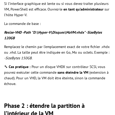
Si l’interface graphique est lente ou si vous devez traiter plusieurs
VM, PowerShell est efficace. Ouvrez-le
en tant qu’administrateur
sur
l’hôte Hyper-V.
La commande de base :
Resize-VHD -Path "D:\Hyper-V\Disques\MaVM.vhdx" -SizeBytes
120GB
Remplacez le chemin par l’emplacement exact de votre fichier .vhdx
ou .vhd. La taille peut être indiquée en Go, Mo ou octets. Exemple :
-SizeBytes 150GB.
🔧
Cas pratique :
Pour un disque VHDX sur contrôleur SCSI, vous
pouvez exécuter cette commande
sans éteindre la VM
(extension à
chaud). Pour un VHD, la VM doit être éteinte, sinon la commande
échoue.
Phase 2 : étendre la partition à
l’intérieur de la VM