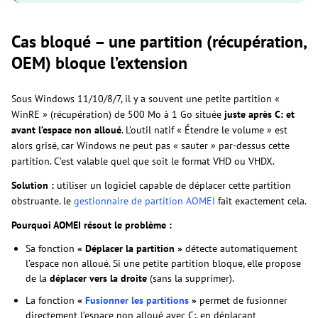
Cas bloqué – une partition (récupération,
OEM) bloque l’extension
Sous Windows 11/10/8/7, il y a souvent une petite partition «
WinRE » (récupération) de 500 Mo à 1 Go située
juste après C: et
avant l’espace non alloué
. L’outil natif « Étendre le volume » est
alors grisé, car Windows ne peut pas « sauter » par-dessus cette
partition. C’est valable quel que soit le format VHD ou VHDX.
Solution :
utiliser un logiciel capable de déplacer cette partition
obstruante. le
gestionnaire de partition AOMEI
fait exactement cela.
Pourquoi AOMEI résout le problème :
Sa fonction
« Déplacer la partition »
détecte automatiquement
l’espace non alloué. Si une petite partition bloque, elle propose
de la
déplacer vers la droite
(sans la supprimer).
La fonction
«
Fusionner les partitions
»
permet de fusionner
directement l’espace non alloué avec C:, en déplaçant