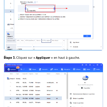
Étape 3.
Cliquez sur
« Appliquer »
en haut à gauche.