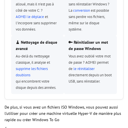
alloué, mais il n'est pas à
sans réinstaller Windows ?
côté de votre C: ?
La
conversion
est possible
AOMEI le déplace
et
sans perdre vos fichiers,
l'incorpore sans supprimer
même sur le disque
vos données.
système.
🧹 Nettoyage de disque
🔑 Réinitialiser un mot
avancé
de passe Windows
Au-delà du nettoyage
Vous avez oublié votre mot
classique, il analyse et
de passe ? AOMEI permet
supprime les fichiers
de
le réinitialiser
doublons
directement depuis un boot
qui encombrent votre
USB, sans réinstaller.
disque depuis des années.
De plus, si vous avez un fichiers ISO Windows, vous pouvez aussi
l'utiliser pour créer une machine virtuelle Hyper-V de manière plus
rapide ou créer Windows To Go