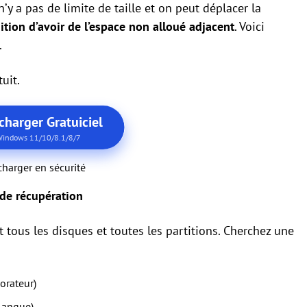
n’y a pas de limite de taille et on peut déplacer la
ition d’avoir de l’espace non alloué adjacent
. Voici
.
uit.
charger Gratuiciel
indows 11/10/8.1/8/7
charger en sécurité
 de récupération
t tous les disques et toutes les partitions. Cherchez une
lorateur)
 langue)