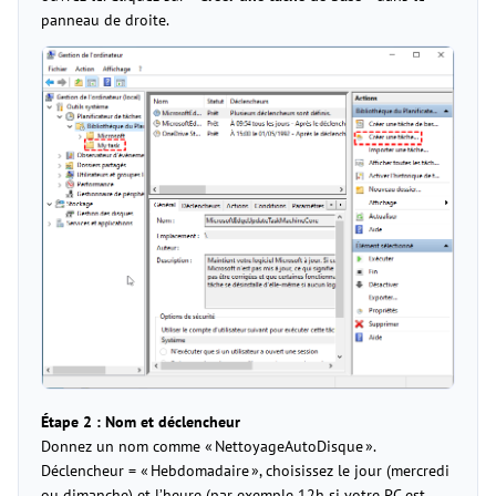
panneau de droite.
Étape 2 : Nom et déclencheur
Donnez un nom comme « NettoyageAutoDisque ».
Déclencheur = « Hebdomadaire », choisissez le jour (mercredi
ou dimanche) et l’heure (par exemple 12h si votre PC est