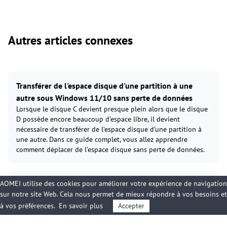
Autres articles connexes
Transférer de l'espace disque d'une partition à une
autre sous Windows 11/10 sans perte de données
Lorsque le disque C devient presque plein alors que le disque
D possède encore beaucoup d’espace libre, il devient
nécessaire de transférer de l’espace disque d’une partition à
une autre. Dans ce guide complet, vous allez apprendre
comment déplacer de l’espace disque sans perte de données.
AOMEI utilise des cookies pour améliorer votre expérience de navigation
Déplacer une application sur un autre disque dur sous
sur notre site Web. Cela nous permet de mieux répondre à vos besoins et
Windows 11 (C: plein ?)
à vos préférences.
En savoir plus
Accepter
C: saturé sous Windows 11 ? Impossible de déplacer certaines
applications avec la méthode intégrée ? Découvrez une