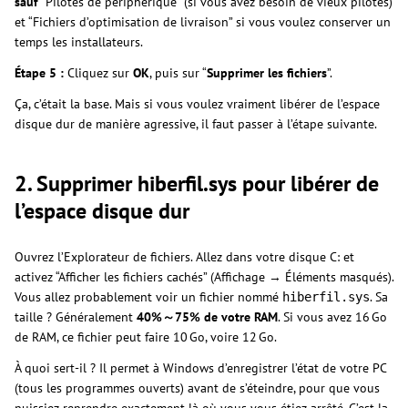
sauf
“Pilotes de périphérique” (si vous avez besoin de vieux pilotes)
et “Fichiers d’optimisation de livraison” si vous voulez conserver un
temps les installateurs.
Étape 5 :
Cliquez sur
OK
, puis sur “
Supprimer les fichiers
”.
Ça, c’était la base. Mais si vous voulez vraiment libérer de l’espace
disque dur de manière agressive, il faut passer à l’étape suivante.
2. Supprimer hiberfil.sys pour libérer de
l’espace disque dur
Ouvrez l’Explorateur de fichiers. Allez dans votre disque C: et
activez “Afficher les fichiers cachés” (Affichage → Éléments masqués).
Vous allez probablement voir un fichier nommé
. Sa
hiberfil.sys
taille ? Généralement
40%～75%
de votre RAM
. Si vous avez 16 Go
de RAM, ce fichier peut faire 10 Go, voire 12 Go.
À quoi sert-il ? Il permet à Windows d’enregistrer l’état de votre PC
(tous les programmes ouverts) avant de s’éteindre, pour que vous