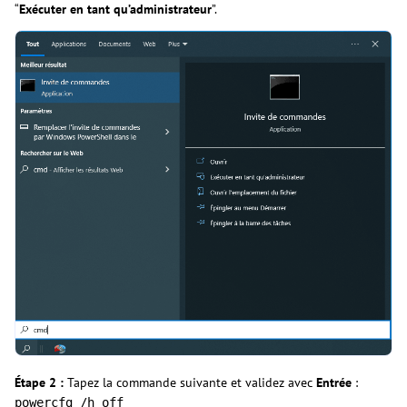
“
Exécuter en tant qu’administrateur
”.
Étape 2 :
Tapez la commande suivante et validez avec
Entrée
:
powercfg /h off