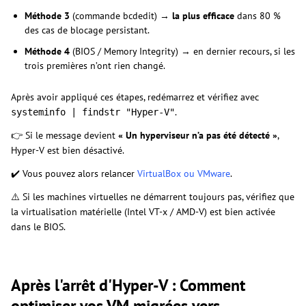
Méthode 3
(commande bcdedit) →
la plus efficace
dans 80 %
des cas de blocage persistant.
Méthode 4
(BIOS / Memory Integrity) → en dernier recours, si les
trois premières n’ont rien changé.
Après avoir appliqué ces étapes, redémarrez et vérifiez avec
.
systeminfo | findstr "Hyper-V"
👉 Si le message devient
« Un hyperviseur n’a pas été détecté »
,
Hyper-V est bien désactivé.
✔️ Vous pouvez alors relancer
VirtualBox ou VMware
.
⚠️ Si les machines virtuelles ne démarrent toujours pas, vérifiez que
la virtualisation matérielle (Intel VT-x / AMD-V) est bien activée
dans le BIOS.
Après l'arrêt d'Hyper-V : Comment
optimiser vos VM migrées vers