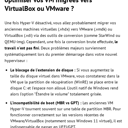
VirtualBox ou VMware ?
Une fois Hyper-V désactivé, vous allez probablement migrer vos
anciennes machines virtuelles (.vhdx) vers VMware (.vmdk) ou
VirtualBox (.vdi) via des outils de conversion (comme StarWind ou
QEMU-img). Cependant, une fois la conversion brute effectuée,
le
travail n'est pas fini
. Deux problèmes majeurs surviennent
systématiquement lors du premier démarrage dans votre nouvel
hyperviseur :
Le blocage de l'extension de disque :
Si vous augmentez la
taille du disque virtuel dans VMware, vous constaterez dans la
VM que la partition de récupération (WinRE) se place entre le
disque C: et l'espace non alloué. L'outil natif de Windows rend
alors l'option "Étendre le volume" totalement grisée.
L'incompatibilité de boot (MBR vs GPT) :
Les anciennes VM
Hyper-V tournent souvent sur une table de partition MBR. Pour
fonctionner correctement sur les versions récentes de
VMware/VirtualBox (notamment sous Windows 11 virtuel), il est
indispensable de passer en UEFI/GPT.