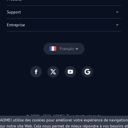
Support
Entreprise
Français
© 2009 -
2026
AOMEI. Tous droits réservés.
AOMEI utilise des cookies pour améliorer votre expérience de navigation
Politique de confidentialité
|
Conditions d’utilisation
sur notre site Web. Cela nous permet de mieux répondre à vos besoins et