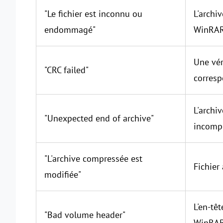
"Le fichier est inconnu ou
L'archi
endommagé"
WinRA
Une vér
"CRC failed"
corresp
L'archi
"Unexpected end of archive"
incomp
"L'archive compressée est
Fichier 
modifiée"
L'en-tê
"Bad volume header"
WinRAR 