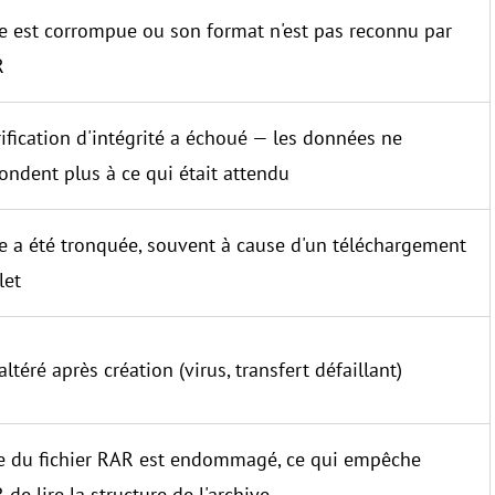
ve est corrompue ou son format n'est pas reconnu par
R
ification d'intégrité a échoué — les données ne
ondent plus à ce qui était attendu
ve a été tronquée, souvent à cause d'un téléchargement
let
altéré après création (virus, transfert défaillant)
te du fichier RAR est endommagé, ce qui empêche
de lire la structure de l'archive