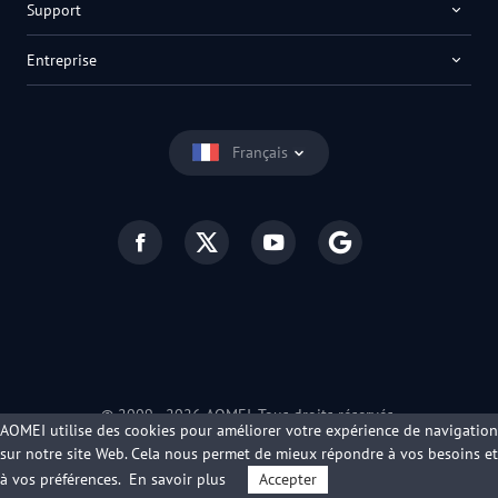
Support
Entreprise
Français
© 2009 -
2026
AOMEI. Tous droits réservés.
AOMEI utilise des cookies pour améliorer votre expérience de navigation
Politique de confidentialité
|
Conditions d’utilisation
sur notre site Web. Cela nous permet de mieux répondre à vos besoins et
à vos préférences.
En savoir plus
Accepter