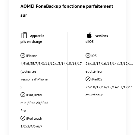
AOMEI FoneBackup fonctionne parfaitement
sur
Appareils
Versions
pris en charge
d'iOS
iPhone
iOS
4/5/6/SE/7/8/X/11/12/13/14/15/16/17
26/18/17/16/15/14/13/12/11
(toutes les
et ultérieur
versions d'iPhone
iPadOS
)
26/18/17/16/15/14/13/12/11
iPad /iPad
et ultérieur
mini/iPad Air/iPad
Pro
iPod touch
1/2/3/4/5/6/7