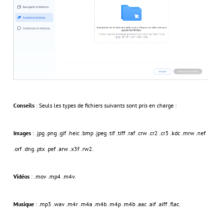
Conseils
: Seuls les types de fichiers suivants sont pris en charge :
Images
: .jpg .png .gif .heic .bmp .jpeg .tif .tiff .raf .crw .cr2 .cr3 .kdc .mrw .nef
.orf .dng .ptx .pef .arw .x3f .rw2.
Vidéos
: .mov .mp4 .m4v.
Musique
: .mp3 .wav .m4r .m4a .m4b .m4p .m4b .aac .aif .aiff .flac.