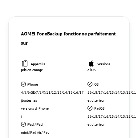
AOMEI FoneBackup fonctionne parfaitement
sur
Appareils
Versions
pris en charge
d'iOS
iPhone
iOS
4/5/6/SE/7/8/X/11/12/13/14/15/16/17
26/18/17/16/15/14/13/12/11
(toutes les
et ultérieur
versions d'iPhone
iPadOS
)
26/18/17/16/15/14/13/12/11
iPad /iPad
et ultérieur
mini/iPad Air/iPad