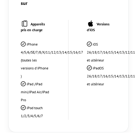
sur
Appareils
Versions
pris en charge
d'iOS
iPhone
iOS
4/5/6/SE/7/8/X/11/12/13/14/15/16/17
26/18/17/16/15/14/13/12/11
(toutes les
et ultérieur
versions d'iPhone
iPadOS
)
26/18/17/16/15/14/13/12/11
iPad /iPad
et ultérieur
mini/iPad Air/iPad
Pro
iPod touch
1/2/3/4/5/6/7