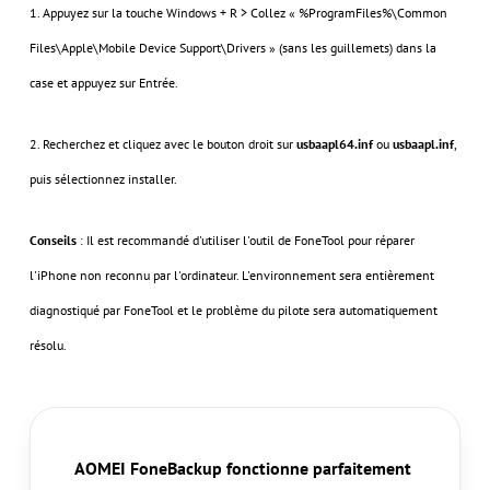
1. Appuyez sur la touche Windows + R > Collez « %ProgramFiles%\Common
Files\Apple\Mobile Device Support\Drivers » (sans les guillemets) dans la
case et appuyez sur Entrée.
2. Recherchez et cliquez avec le bouton droit sur
usbaapl64.inf
ou
usbaapl.inf
,
puis sélectionnez installer.
Conseils
: Il est recommandé d'utiliser l'outil de FoneTool pour réparer
l'iPhone non reconnu par l'ordinateur. L'environnement sera entièrement
diagnostiqué par FoneTool et le problème du pilote sera automatiquement
résolu.
AOMEI FoneBackup fonctionne parfaitement