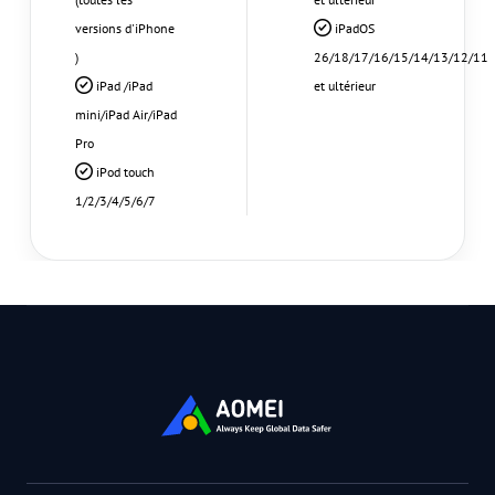
versions d'iPhone
iPadOS
)
26/18/17/16/15/14/13/12/11
iPad /iPad
et ultérieur
mini/iPad Air/iPad
Pro
iPod touch
1/2/3/4/5/6/7