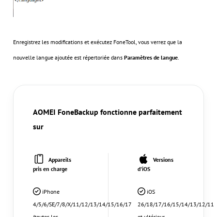
Enregistrez les modifications et exécutez FoneTool, vous verrez que la
nouvelle langue ajoutée est répertoriée dans
Paramètres de langue
.
AOMEI FoneBackup fonctionne parfaitement
sur
Appareils
Versions
pris en charge
d'iOS
iPhone
iOS
4/5/6/SE/7/8/X/11/12/13/14/15/16/17
26/18/17/16/15/14/13/12/11
(toutes les
et ultérieur