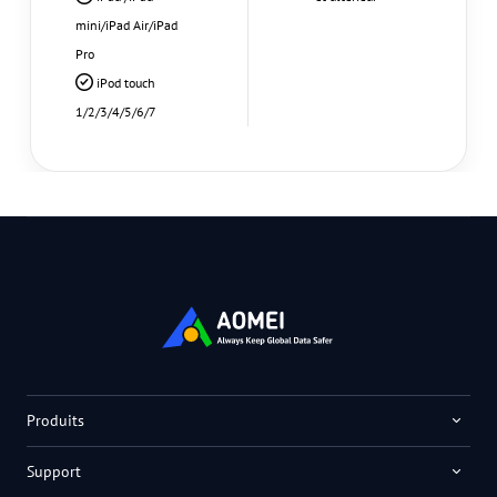
mini/iPad Air/iPad
Pro
iPod touch
1/2/3/4/5/6/7
Produits
Support