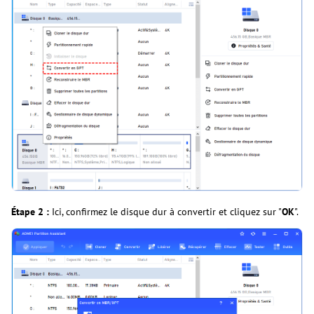
Étape 2 :
Ici, confirmez le disque dur à convertir et cliquez sur "
OK
".