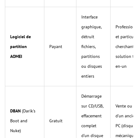
Interface
graphique,
Professionn
Logiciel de
détruit
et particuli
partition
Payant
fichiers,
cherchant 
AOMEI
partitions
solution to
ou disques
en-un
entiers
Démarrage
sur CD/USB,
Vente ou d
DBAN
(Darik's
effacement
d'un ancien
Boot and
Gratuit
complet
PC (disque 
Nuke)
d'un disque
mécanique)