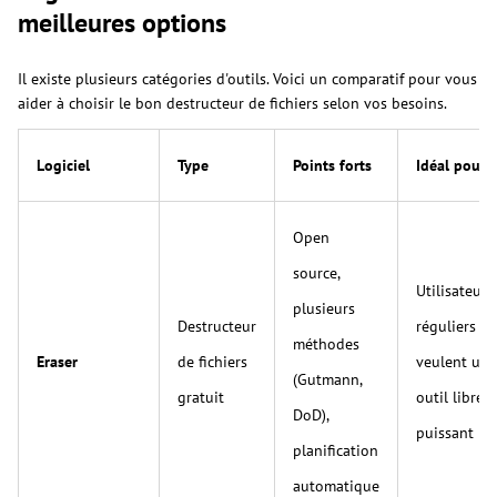
meilleures options
Il existe plusieurs catégories d'outils. Voici un comparatif pour vous
aider à choisir le bon destructeur de fichiers selon vos besoins.
Logiciel
Type
Points forts
Idéal pour
Open
source,
Utilisateurs
plusieurs
Destructeur
réguliers qu
méthodes
Eraser
de fichiers
veulent un
(Gutmann,
gratuit
outil libre e
DoD),
puissant
planification
automatique