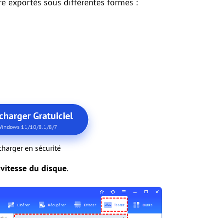
tre exportés sous différentes formes :
charger Gratuiciel
indows 11/10/8.1/8/7
charger en sécurité
 vitesse du disque
.