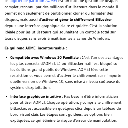
Le
logiciel de partition AOMEI
est un outil de gestion de disques
complet, reconnu par des millions d'utilisateurs dans le monde. Il
permet non seulement de partitionner, cloner ou formater des
disques, mais aussi d'
activer et gérer le chiffrement BitLocker
depuis une interface graphique claire et guidée. C'est la solution
idéale pour les utilisateurs qui souhaitent un contrôle total sur
leurs disques sans avoir à maîtriser les arcanes de Windows.
Ce qui rend AOMEI incontournable :
Compatible avec Windows 10 Familiale
: C'est l'un des avantages
les plus concrets d'AOMEI. Là où BitLocker natif est bloqué sur
les éditions grand public de Windows, AOMEI lève cette
restriction et vous permet d'activer le chiffrement sur n'importe
quelle version de Windows 10, sans mise à niveau coûteuse du
système d'exploitation.
Interface graphique intuitive
: Pas besoin d'être informaticien
pour utiliser AOMEI. Chaque opération, y compris le chiffrement
BitLocker, est accessible en quelques clics depuis un tableau de
bord visuel clair. Les étapes sont guidées, les options bien
expliquées, ce qui élimine le risque d'erreur de manipulation.