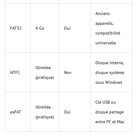
Anciens
appareils,
FAT32
4 Go
Oui
compatibilité
universelle
Disque interne,
Illimitée
NTFS
Non
disque système
(pratique)
sous Windows
Clé USB ou
Illimitée
exFAT
Oui
disque partagé
(pratique)
entre PC et Mac