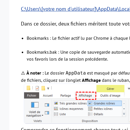
C:\Users\[votre nom d'utilisateur]\AppData\Loc
Dans ce dossier, deux fichiers méritent toute vot
Bookmarks : Le fichier actif lu par Chrome à chaque 
Bookmarks.bak : Une copie de sauvegarde automatiq
vos favoris lors de la session précédente.
⚠️
À noter :
Le dossier
est masqué par défaut
AppData
de fichiers, cliquez sur l'onglet
Affichage
dans le ruban,
Comprendre ce fonctionnement change tout : si l