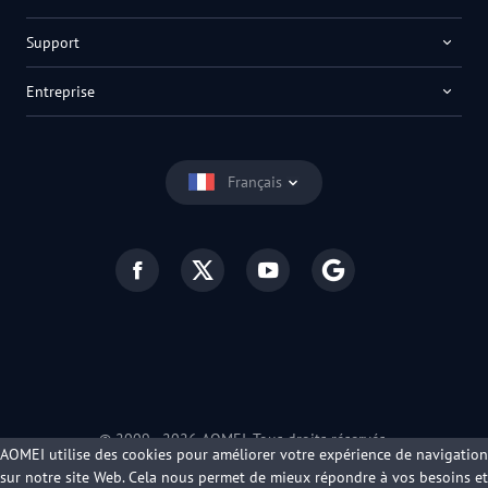
Support
Entreprise
Français
© 2009 -
2026
AOMEI. Tous droits réservés.
AOMEI utilise des cookies pour améliorer votre expérience de navigation
Politique de confidentialité
|
Conditions d’utilisation
sur notre site Web. Cela nous permet de mieux répondre à vos besoins et