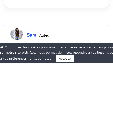
Sara
· Auteur
AOMEI utilise des cookies pour améliorer votre expérience de navigation
Sara est rédactrice en chef chez AOMEI, spécialisée
sur notre site Web. Cela nous permet de mieux répondre à vos besoins et
dans la sauvegarde, la récupération et la gestion des
à vos préférences.
En savoir plus
Accepter
données sur ordinateurs et appareils mobiles.
Autres articles connexes