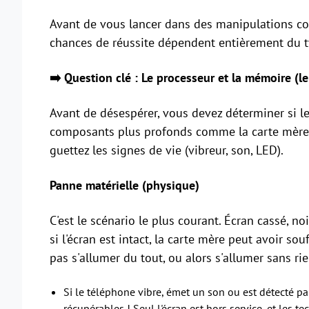
Avant de vous lancer dans des manipulations comp
chances de réussite dépendent entièrement du 
➡️ Question clé : Le processeur et la mémoire (l
Avant de désespérer, vous devez déterminer si l
composants plus profonds comme la carte mère. 
guettez les signes de vie (vibreur, son, LED).
Panne matérielle (physique)
C'est le scénario le plus courant. Écran cassé, 
si l'écran est intact, la carte mère peut avoir so
pas s'allumer du tout, ou alors s'allumer sans rie
Si le téléphone vibre, émet un son ou est détecté pa
récupérables ! Seul l'écran est hors service, et les 