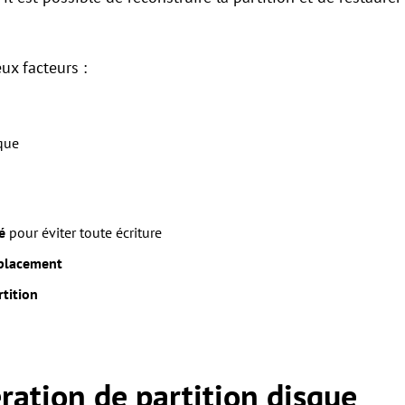
ux facteurs :
sque
é
pour éviter toute écriture
mplacement
rtition
ération de partition disque