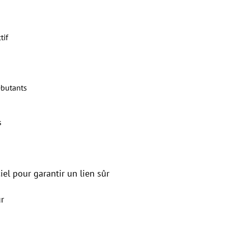
tif
ébutants
s
ciel pour garantir un lien sûr
r