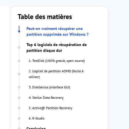
Table des matières
Peut-on vraiment récupérer une
partition supprimée sur Windows ?
Top 6 logiciels de récupération de
partition disque dur
1. TestDisk (100% gratuit, open source)
2. Logiciel de partition AOMEI (facile à
utiliser)
3. DiskGenius (interface GUI)
4. Stellar Data Recovery
5. Active@ Partition Recovery
6. R-Studio
Conclusion