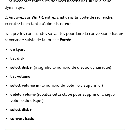
1. Sauvegardez toutes les données nécessaires sur le disque
dynamique.
2. Appuyez sur
Win+R
, entrez
cmd
dans la boîte de recherche,
exécutez-le en tant qu'administrateur.
3. Tapez les commandes suivantes pour faire la conversion, chaque
commande suivie de la touche
Entrée
:
diskpart
list disk
select disk n
(n signifie le numéro de disque dynamique)
list volume
select volume m
(le numéro du volume à supprimer)
delete volume
(répétez cette étape pour supprimer chaque
volume du disque)
select disk n
convert basic