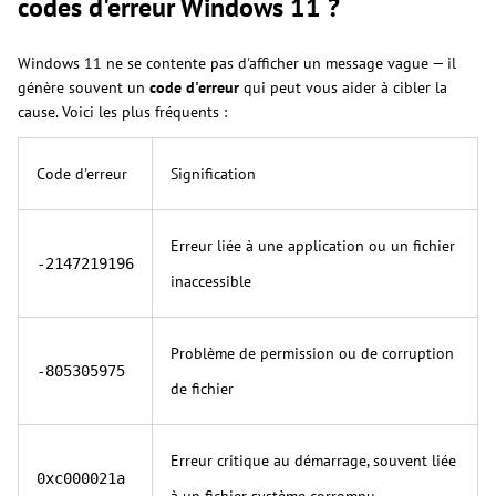
codes d'erreur Windows 11 ?
Windows 11 ne se contente pas d'afficher un message vague — il
génère souvent un
code d'erreur
qui peut vous aider à cibler la
cause. Voici les plus fréquents :
Code d'erreur
Signification
Erreur liée à une application ou un fichier
-2147219196
inaccessible
Problème de permission ou de corruption
-805305975
de fichier
Erreur critique au démarrage, souvent liée
0xc000021a
à un fichier système corrompu