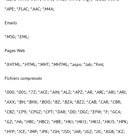
*.APE; *.FLAC; *.AAC; *.M4A;
Emails
*.MSG; *.EML;
Pages Web
*.XHTML; *.HTML; *.MHT; *.MHTML; *.aspx; *.lab; *Xml;
Fichiers compressés
*.000; *.001; *.7Z; *.ACE; *.AIN; *.ALZ; *.APZ; *.AR; *.ARC; *.ARI; *.ARJ;
*.AXX; *.BH; *.BHX; *.BOO; *.BZ; *.BZA; *.BZ2; *.CAB; *.CAR; *.CBR;
*.CBZ; *.CP9; *.CPGZ; *.CPT; *.DAR; *.DD; *.DGC; *.EFW; *.F; *.GCA;
*.GZ; *.HA; *.HBC; *.HBC2; *.HBE; *.HKI; *.HKI1; *.HKI2; *.HKI3; *.HPK;
*.HYP; *.ICE; *.IMP; *.IPK; *.ISH; *.ISO; *.JAR; *.JGZ; *.JIC; *.KGB; *.KZ;