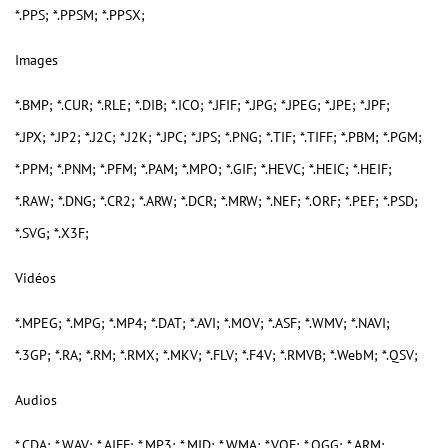
*.PPS; *.PPSM; *.PPSX;
Images
*.BMP; *.CUR; *.RLE; *.DIB; *.ICO; *.JFIF; *.JPG; *.JPEG; *.JPE; *.JPF;
*.JPX; *.JP2; *.J2C; *.J2K; *.JPC; *.JPS; *.PNG; *.TIF; *.TIFF; *.PBM; *.PGM;
*.PPM; *.PNM; *.PFM; *.PAM; *.MPO; *.GIF; *.HEVC; *.HEIC; *.HEIF;
*.RAW; *.DNG; *.CR2; *.ARW; *.DCR; *.MRW; *.NEF; *.ORF; *.PEF; *.PSD;
*.SVG; *.X3F;
Vidéos
*.MPEG; *.MPG; *.MP4; *.DAT; *.AVI; *.MOV; *.ASF; *.WMV; *.NAVI;
*.3GP; *.RA; *.RM; *.RMX; *.MKV; *.FLV; *.F4V; *.RMVB; *.WebM; *.QSV;
Audios
*.CDA; *.WAV; *.AIFF; *.MP3; *.MID; *.WMA; *.VQF; *.OGG; *.ARM;