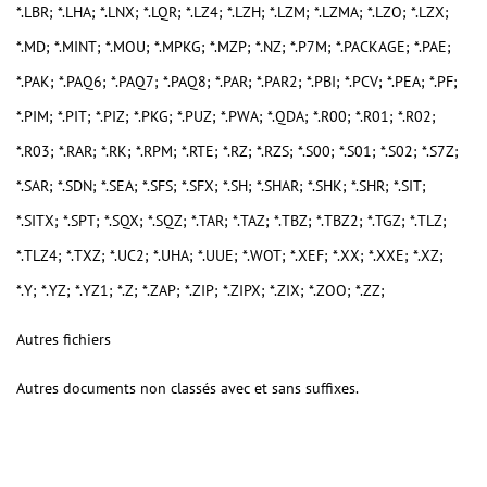
*.LBR; *.LHA; *.LNX; *.LQR; *.LZ4; *.LZH; *.LZM; *.LZMA; *.LZO; *.LZX;
*.MD; *.MINT; *.MOU; *.MPKG; *.MZP; *.NZ; *.P7M; *.PACKAGE; *.PAE;
*.PAK; *.PAQ6; *.PAQ7; *.PAQ8; *.PAR; *.PAR2; *.PBI; *.PCV; *.PEA; *.PF;
*.PIM; *.PIT; *.PIZ; *.PKG; *.PUZ; *.PWA; *.QDA; *.R00; *.R01; *.R02;
*.R03; *.RAR; *.RK; *.RPM; *.RTE; *.RZ; *.RZS; *.S00; *.S01; *.S02; *.S7Z;
*.SAR; *.SDN; *.SEA; *.SFS; *.SFX; *.SH; *.SHAR; *.SHK; *.SHR; *.SIT;
*.SITX; *.SPT; *.SQX; *.SQZ; *.TAR; *.TAZ; *.TBZ; *.TBZ2; *.TGZ; *.TLZ;
*.TLZ4; *.TXZ; *.UC2; *.UHA; *.UUE; *.WOT; *.XEF; *.XX; *.XXE; *.XZ;
*.Y; *.YZ; *.YZ1; *.Z; *.ZAP; *.ZIP; *.ZIPX; *.ZIX; *.ZOO; *.ZZ;
Autres fichiers
Autres documents non classés avec et sans suffixes.