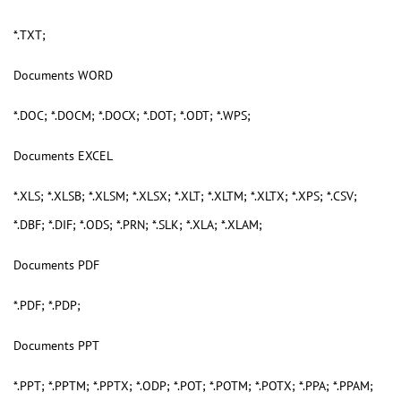
*.TXT;
Documents WORD
*.DOC; *.DOCM; *.DOCX; *.DOT; *.ODT; *.WPS;
Documents EXCEL
*.XLS; *.XLSB; *.XLSM; *.XLSX; *.XLT; *.XLTM; *.XLTX; *.XPS; *.CSV;
*.DBF; *.DIF; *.ODS; *.PRN; *.SLK; *.XLA; *.XLAM;
Documents PDF
*.PDF; *.PDP;
Documents PPT
*.PPT; *.PPTM; *.PPTX; *.ODP; *.POT; *.POTM; *.POTX; *.PPA; *.PPAM;