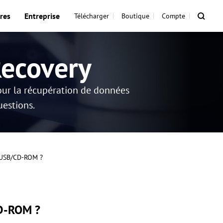
res
Entreprise
Télécharger
Boutique
Compte
Recovery
our la récupération de données
uestions.
é USB/CD-ROM ?
CD-ROM ?