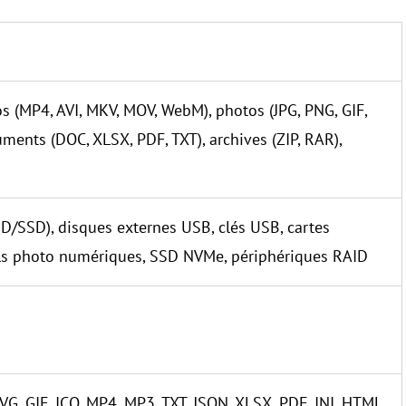
os (MP4, AVI, MKV, MOV, WebM), photos (JPG, PNG, GIF,
ments (DOC, XLSX, PDF, TXT), archives (ZIP, RAR),
D/SSD), disques externes USB, clés USB, cartes
ils photo numériques, SSD NVMe, périphériques RAID
SVG, GIF, ICO, MP4, MP3, TXT, JSON, XLSX, PDF, INI, HTML,