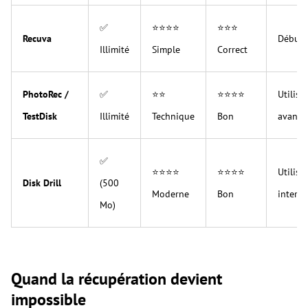
✅
⭐⭐⭐⭐
⭐⭐⭐
Recuva
Débuta
Illimité
Simple
Correct
PhotoRec /
✅
⭐⭐
⭐⭐⭐⭐
Utilisa
TestDisk
Illimité
Technique
Bon
avancé
✅
⭐⭐⭐⭐
⭐⭐⭐⭐
Utilisa
Disk Drill
(500
Moderne
Bon
intermé
Mo)
Quand la récupération devient
impossible