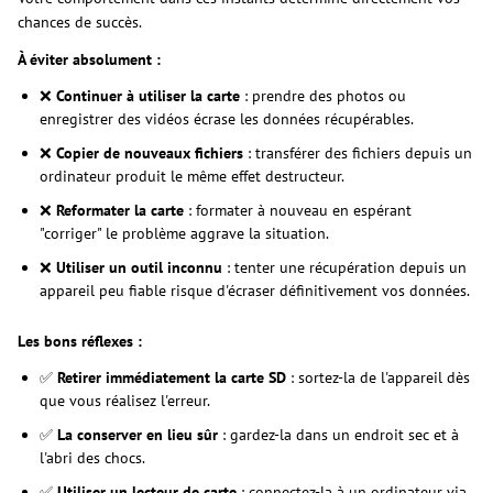
chances de succès.
À éviter absolument :
❌
Continuer à utiliser la carte
: prendre des photos ou
enregistrer des vidéos écrase les données récupérables.
❌
Copier de nouveaux fichiers
: transférer des fichiers depuis un
ordinateur produit le même effet destructeur.
❌
Reformater la carte
: formater à nouveau en espérant
"corriger" le problème aggrave la situation.
❌
Utiliser un outil inconnu
: tenter une récupération depuis un
appareil peu fiable risque d'écraser définitivement vos données.
Les bons réflexes :
✅
Retirer immédiatement la carte SD
: sortez-la de l'appareil dès
que vous réalisez l'erreur.
✅
La conserver en lieu sûr
: gardez-la dans un endroit sec et à
l'abri des chocs.
✅
Utiliser un lecteur de carte
: connectez-la à un ordinateur via