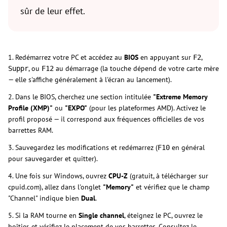
sûr de leur effet.
1. Redémarrez votre PC et accédez au
BIOS
en appuyant sur
,
F2
, ou
au démarrage (la touche dépend de votre carte mère
Suppr
F12
— elle s'affiche généralement à l'écran au lancement).
2. Dans le BIOS, cherchez une section intitulée
"Extreme Memory
Profile (XMP)"
ou
"EXPO"
(pour les plateformes AMD). Activez le
profil proposé — il correspond aux fréquences officielles de vos
barrettes RAM.
3. Sauvegardez les modifications et redémarrez (
en général
F10
pour sauvegarder et quitter).
4. Une fois sur Windows, ouvrez
CPU-Z
(gratuit, à télécharger sur
cpuid.com), allez dans l'onglet
"Memory"
et vérifiez que le champ
"Channel" indique bien
Dual
.
5. Si la RAM tourne en
Single channel
, éteignez le PC, ouvrez le
boîtier, et vérifiez le placement de vos barrettes. Consultez le