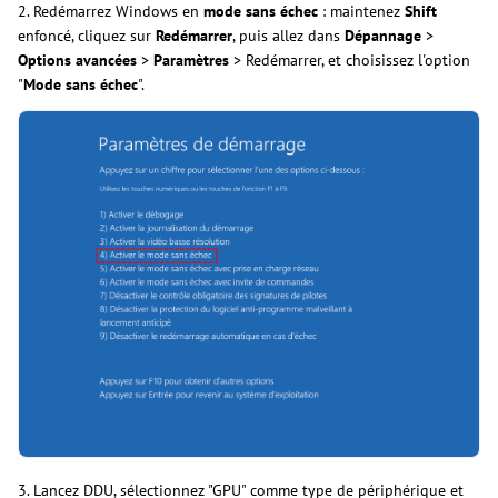
2. Redémarrez Windows en
mode sans échec
: maintenez
Shift
enfoncé, cliquez sur
Redémarrer
, puis allez dans
Dépannage
>
Options avancées
>
Paramètres
> Redémarrer, et choisissez l'option
"
Mode sans échec
".
3. Lancez DDU, sélectionnez "GPU" comme type de périphérique et