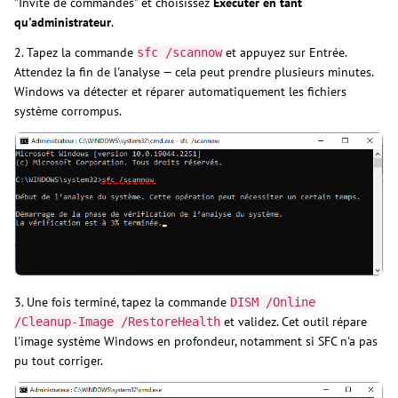
"Invite de commandes" et choisissez
Exécuter en tant
qu'administrateur
.
2. Tapez la commande
et appuyez sur Entrée.
sfc /scannow
Attendez la fin de l'analyse — cela peut prendre plusieurs minutes.
Windows va détecter et réparer automatiquement les fichiers
système corrompus.
3. Une fois terminé, tapez la commande
DISM /Online
et validez. Cet outil répare
/Cleanup-Image /RestoreHealth
l'image système Windows en profondeur, notamment si SFC n'a pas
pu tout corriger.