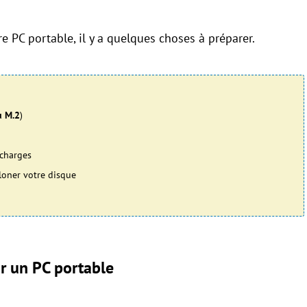
e PC portable, il y a quelques choses à préparer.
u M.2
)
écharges
loner votre disque
ur un PC portable