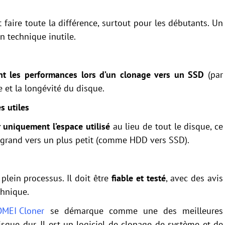
ut faire toute la différence, surtout pour les débutants. Un
n technique inutile.
t les performances lors d’un clonage vers un SSD
(par
e et la longévité du disque.
s utiles
 uniquement l’espace utilisé
au lieu de tout le disque, ce
s grand vers un plus petit (comme HDD vers SSD).
plein processus. Il doit être
fiable et testé
, avec des avis
chnique.
MEI Cloner
se démarque comme une des meilleures
sque dur. Il est un logiciel de clonage de système et de