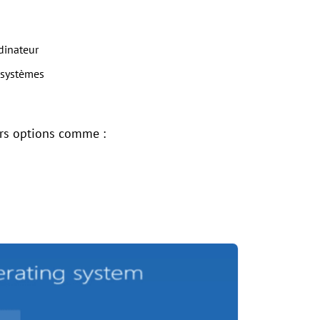
rdinateur
s systèmes
urs options comme :