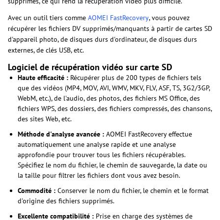
supprimés, ce qui rend la récupération vidéo plus difficile.
Avec un outil tiers comme
AOMEI FastRecovery
, vous pouvez
récupérer les fichiers DV supprimés/manquants à partir de cartes SD
d'appareil photo, de disques durs d'ordinateur, de disques durs
externes, de clés USB, etc.
Logiciel de récupération vidéo sur carte SD
Haute efficacité :
Récupérer plus de 200 types de fichiers tels
que des vidéos (MP4, MOV, AVI, WMV, MKV, FLV, ASF, TS, 3G2/3GP,
WebM, etc.), de l'audio, des photos, des fichiers MS Office, des
fichiers WPS, des dossiers, des fichiers compressés, des chansons,
des sites Web, etc.
Méthode d'analyse avancée :
AOMEI FastRecovery effectue
automatiquement une analyse rapide et une analyse
approfondie pour trouver tous les fichiers récupérables.
Spécifiez le nom du fichier, le chemin de sauvegarde, la date ou
la taille pour filtrer les fichiers dont vous avez besoin.
Commodité :
Conserver le nom du fichier, le chemin et le format
d'origine des fichiers supprimés.
Excellente compatibilité :
Prise en charge des systèmes de