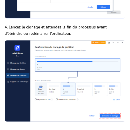
4. Lancez le clonage et attendez la fin du processus avant
d’éteindre ou redémarrer l’ordinateur.