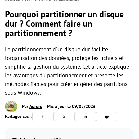
Pourquoi partitionner un disque
dur ? Comment faire un
partitionnement ?
Le partitionnement d’un disque dur facilite
l’organisation des données, protège les fichiers et
simplifie la gestion du système. Cet article explique
les avantages du partitionnement et présente les
méthodes fiables pour créer et gérer des partitions
sous Windows.
Par
Aurore
Mis à jour le 09/02/2026
Partagez ceci :