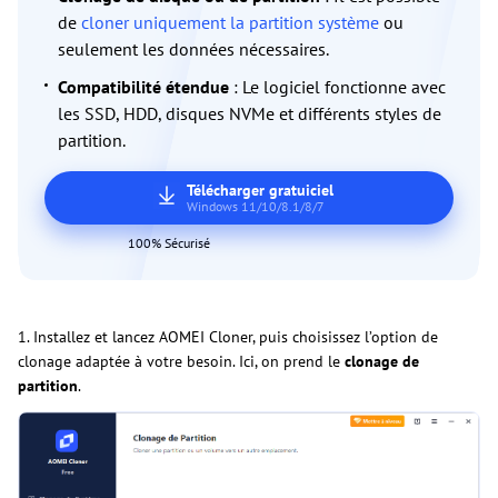
de
cloner uniquement la partition système
ou
seulement les données nécessaires.
Compatibilité étendue
: Le logiciel fonctionne avec
les SSD, HDD, disques NVMe et différents styles de
partition.
Télécharger gratuiciel
Windows 11/10/8.1/8/7
100% Sécurisé
1. Installez et lancez AOMEI Cloner, puis choisissez l’option de
clonage adaptée à votre besoin. Ici, on prend le
clonage de
partition
.