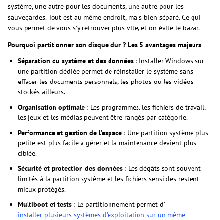
système, une autre pour les documents, une autre pour les
sauvegardes. Tout est au même endroit, mais bien séparé. Ce qui
vous permet de vous s’y retrouver plus vite, et on évite le bazar.
Pourquoi partitionner son disque dur ? Les 5 avantages majeurs
Séparation du système et des données
: Installer Windows sur
une partition dédiée permet de réinstaller le système sans
effacer les documents personnels, les photos ou les vidéos
stockés ailleurs.
Organisation optimale
: Les programmes, les fichiers de travail,
les jeux et les médias peuvent être rangés par catégorie.
Performance et gestion de l’espace
: Une partition système plus
petite est plus facile à gérer et la maintenance devient plus
ciblée.
Sécurité et protection des données
: Les dégâts sont souvent
limités à la partition système et les fichiers sensibles restent
mieux protégés.
Multiboot et tests
: Le partitionnement permet d’
installer plusieurs systèmes d’exploitation sur un même