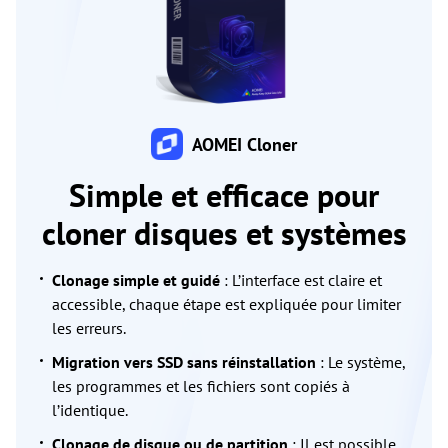
AOMEI Cloner
Simple et efficace pour
cloner disques et systèmes
Clonage simple et guidé
: L’interface est claire et
accessible, chaque étape est expliquée pour limiter
les erreurs.
Migration vers SSD sans réinstallation
: Le système,
les programmes et les fichiers sont copiés à
l’identique.
Clonage de disque ou de partition
: Il est possible