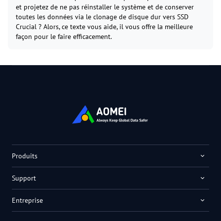
et projetez de ne pas réinstaller le système et de conserver
toutes les données via le clonage de disque dur vers SSD
Crucial ? Alors, ce texte vous aide, il vous offre la meilleure
façon pour le faire efficacement.
Produits
Support
Entreprise