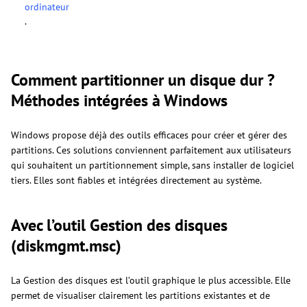
ordinateur
.
Comment partitionner un disque dur ?
Méthodes intégrées à Windows
Windows propose déjà des outils efficaces pour créer et gérer des
partitions. Ces solutions conviennent parfaitement aux utilisateurs
qui souhaitent un partitionnement simple, sans installer de logiciel
tiers. Elles sont fiables et intégrées directement au système.
Avec l’outil Gestion des disques
(diskmgmt.msc)
La Gestion des disques est l’outil graphique le plus accessible. Elle
permet de visualiser clairement les partitions existantes et de