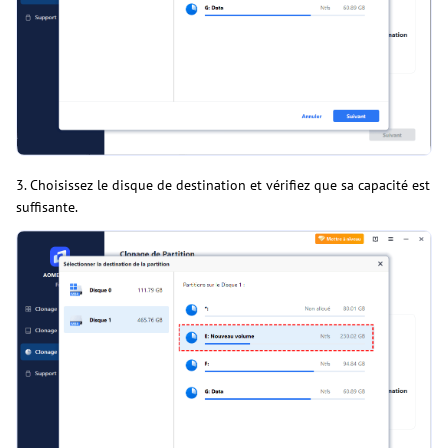
3. Choisissez le disque de destination et vérifiez que sa capacité est
suffisante.