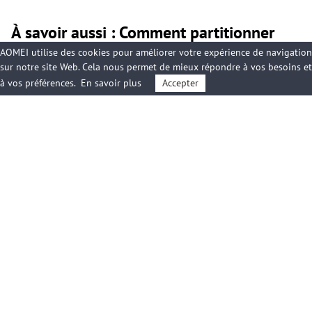
À savoir aussi : Comment partitionner
votre disque dur
AOMEI utilise des cookies pour améliorer votre expérience de navigation
sur notre site Web. Cela nous permet de mieux répondre à vos besoins et
à vos préférences.
En savoir plus
Accepter
Bien que AOMEI Cloner peut vous aider à redimensionner le disque
dur pour exploiter tout l’espace disponible lorsque vous clonez un
disque dur vers un disque de plus grande taille, il est également
nécessaire de comprendre comment partitionner le
disque. Windows intègre un outil natif pour gérer les disques et
partitions, ensuite, nous allons présenter comment utiliser l’outil de
gestion de disque pour partitionner le disque dur.
1. Clic droit sur le menu
Démarrer
puis choisissez
Gestion des
disques
.
2. Repérez votre disque cible (cloné ou non) dans la liste. Si de
l’espace non alloué est visible, faites clic droit dessus >
Nouveau
volume simple
. Une nouvelle fenêtre apparaîtra, cliquez sur
Suivant
.