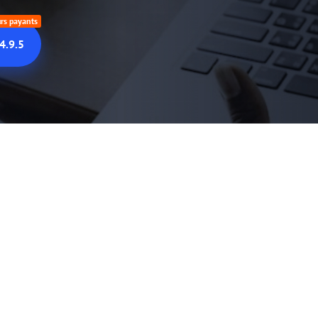
urs payants
4.9.5