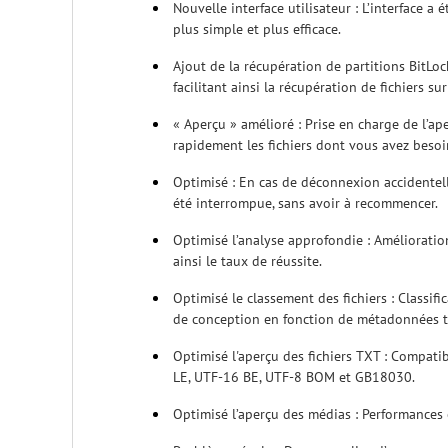
Nouvelle interface utilisateur : L’interface a 
plus simple et plus efficace.
Ajout de la récupération de partitions BitLock
facilitant ainsi la récupération de fichiers su
« Aperçu » amélioré : Prise en charge de l’a
rapidement les fichiers dont vous avez besoi
Optimisé : En cas de déconnexion accidentelle
été interrompue, sans avoir à recommencer.
Optimisé l’analyse approfondie : Amélioratio
ainsi le taux de réussite.
Optimisé le classement des fichiers : Classif
de conception en fonction de métadonnées tel
Optimisé l'aperçu des fichiers TXT : Compati
LE, UTF-16 BE, UTF-8 BOM et GB18030.
Optimisé l’aperçu des médias : Performances e