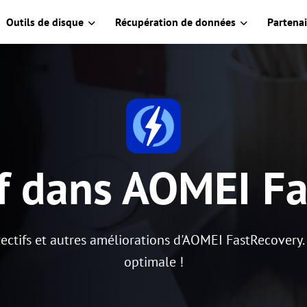
Outils de disque
Récupération de données
Partenai
f dans AOMEI Fa
rrectifs et autres améliorations d'AOMEI FastRecover
optimale !