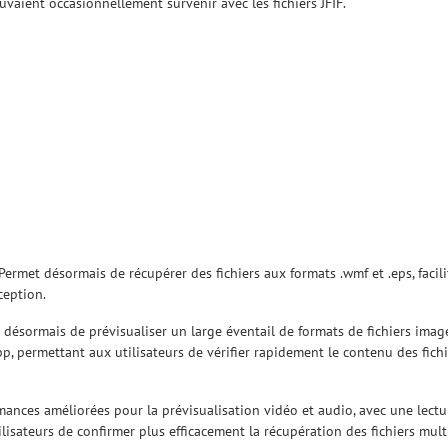
vaient occasionnellement survenir avec les fichiers JFIF.
Permet désormais de récupérer des fichiers aux formats .wmf et .eps, facil
ception.
t désormais de prévisualiser un large éventail de formats de fichiers imag
et .webp, permettant aux utilisateurs de vérifier rapidement le contenu des fic
rmances améliorées pour la prévisualisation vidéo et audio, avec une lectu
lisateurs de confirmer plus efficacement la récupération des fichiers mul