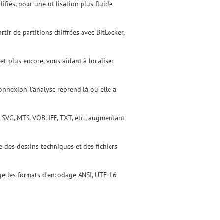
lifiés, pour une utilisation plus fluide,
tir de partitions chiffrées avec BitLocker,
t plus encore, vous aidant à localiser
onnexion, l'analyse reprend là où elle a
 SVG, MTS, VOB, IFF, TXT, etc., augmentant
e des dessins techniques et des fichiers
rge les formats d’encodage ANSI, UTF-16