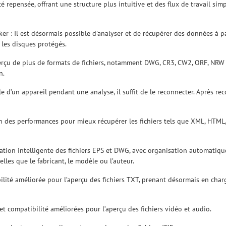
été repensée, offrant une structure plus intuitive et des flux de travail simp
er : Il est désormais possible d’analyser et de récupérer des données à par
r les disques protégés.
perçu de plus de formats de fichiers, notamment DWG, CR3, CW2, ORF, NRW e
n.
 d’un appareil pendant une analyse, il suffit de le reconnecter. Après rec
n des performances pour mieux récupérer les fichiers tels que XML, HTML,
ication intelligente des fichiers EPS et DWG, avec organisation automatiqu
les que le fabricant, le modèle ou l’auteur.
bilité améliorée pour l’aperçu des fichiers TXT, prenant désormais en cha
t compatibilité améliorées pour l’aperçu des fichiers vidéo et audio.