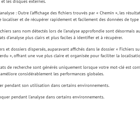
B et les disques externes.
'analyse : Outre l'affichage des fichiers trouvés par « Chemin », les résul
e localiser et de récupérer rapidement et facilement des données de type 
 fichiers sans nom détectés lors de l’analyse approfondie sont désormai
ts d'analyse plus clairs et plus faciles à identifier et à récupérer.
ers et dossiers dispersés, auparavant affichés dans le dossier « Fichiers
u », offrant une vue plus claire et organisée pour faciliter la localisatio
tats de recherche sont générés uniquement lorsque votre mot-clé est confi
et améliore considérablement les performances globales.
er pendant son utilisation dans certains environnements.
loquer pendant l'analyse dans certains environnements.