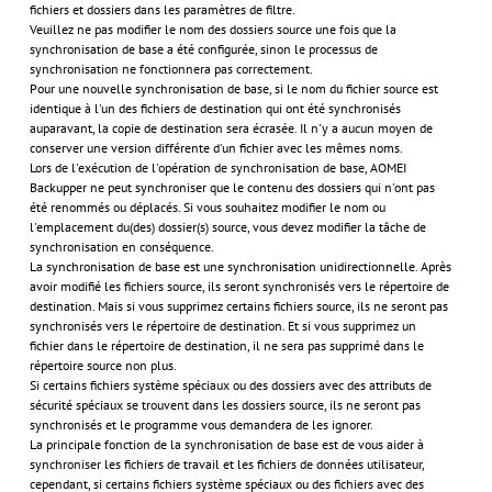
fichiers et dossiers dans les paramètres de filtre.
Veuillez ne pas modifier le nom des dossiers source une fois que la
synchronisation de base a été configurée, sinon le processus de
synchronisation ne fonctionnera pas correctement.
Pour une nouvelle synchronisation de base, si le nom du fichier source est
identique à l'un des fichiers de destination qui ont été synchronisés
auparavant, la copie de destination sera écrasée. Il n'y a aucun moyen de
conserver une version différente d'un fichier avec les mêmes noms.
Lors de l'exécution de l'opération de synchronisation de base, AOMEI
Backupper ne peut synchroniser que le contenu des dossiers qui n'ont pas
été renommés ou déplacés. Si vous souhaitez modifier le nom ou
l'emplacement du(des) dossier(s) source, vous devez modifier la tâche de
synchronisation en conséquence.
La synchronisation de base est une synchronisation unidirectionnelle. Après
avoir modifié les fichiers source, ils seront synchronisés vers le répertoire de
destination. Mais si vous supprimez certains fichiers source, ils ne seront pas
synchronisés vers le répertoire de destination. Et si vous supprimez un
fichier dans le répertoire de destination, il ne sera pas supprimé dans le
répertoire source non plus.
Si certains fichiers système spéciaux ou des dossiers avec des attributs de
sécurité spéciaux se trouvent dans les dossiers source, ils ne seront pas
synchronisés et le programme vous demandera de les ignorer.
La principale fonction de la synchronisation de base est de vous aider à
synchroniser les fichiers de travail et les fichiers de données utilisateur,
cependant, si certains fichiers système spéciaux ou des fichiers avec des