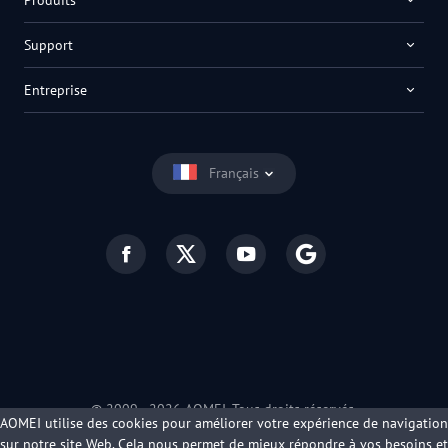
Support
Entreprise
Français
© 2009 -
2026
AOMEI. Tous droits réservés.
AOMEI utilise des cookies pour améliorer votre expérience de navigation
Politique de confidentialité
|
Conditions d’utilisation
sur notre site Web. Cela nous permet de mieux répondre à vos besoins et