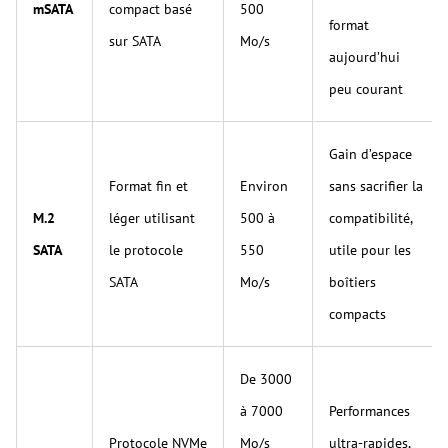
mSATA
compact basé
500
format
sur SATA
Mo/s
aujourd’hui
peu courant
Gain d’espace
Format fin et
Environ
sans sacrifier la
M.2
léger utilisant
500 à
compatibilité,
SATA
le protocole
550
utile pour les
SATA
Mo/s
boîtiers
compacts
De 3000
à 7000
Performances
Protocole NVMe
Mo/s
ultra-rapides,