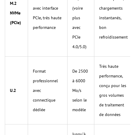
M.2
avec interface
(voire
chargements
NVMe
PCIe, très haute
plus
instantanés,
(PCIe)
performance
avec
bon
PCIe
refroidissement
4.0/5.0)
Très haute
Format
De 2500
performance,
professionnel
à 6000
conçu pour les
U.2
avec
Mo/s
gros volumes
connectique
selon le
de traitement
dédiée
modèle
de données
Jusqu’à