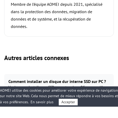
Membre de l’équipe AOMEI depuis 2021, spécialisé
dans la protection des données, migration de
données et de système, et la récupération de
données.
Autres articles connexes
Comment installer un disque dur interne SSD sur PC ?
Voulez-vous installer un SSD sur votre vieux PC pour améliorer
AOMEI utilise des cookies pour améliorer votre expérience de navigation
ses performances ? Alors, ce guide vous sera utile ! Il offre une
sur notre site Web. Cela nous permet de mieux répondre à vos besoins et
méthode courante pour installer un disque dur interne SSD
à vos préférences.
En savoir plus
Accepter
facilement.