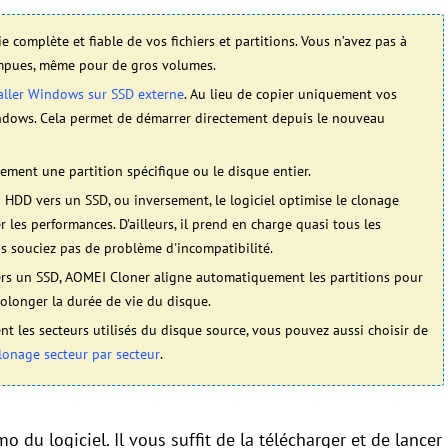
ie complète et fiable de vos fichiers et partitions. Vous n’avez pas à
rompues, même pour de gros volumes.
aller Windows sur SSD externe
. Au lieu de copier uniquement vos
indows. Cela permet de démarrer directement depuis le nouveau
ement une partition spécifique ou le disque entier.
 HDD vers un SSD, ou inversement, le logiciel optimise le clonage
 les performances. D'ailleurs, il prend en charge quasi tous les
s souciez pas de problème d'incompatibilité.
ers un SSD, AOMEI Cloner aligne automatiquement les partitions pour
rolonger la durée de vie du disque.
nt les secteurs utilisés du disque source, vous pouvez aussi choisir de
lonage secteur par secteur
.
du logiciel. Il vous suffit de la télécharger et de lancer