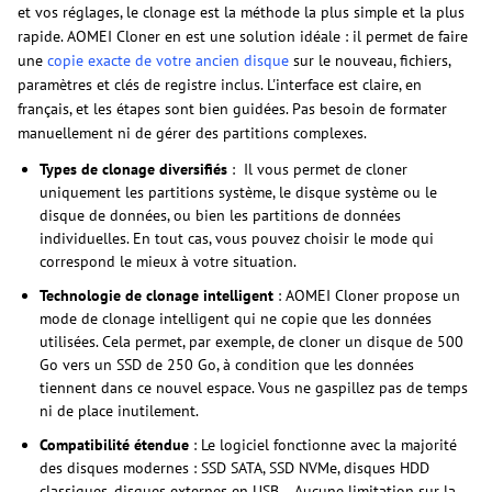
et vos réglages, le clonage est la méthode la plus simple et la plus
rapide. AOMEI Cloner en est une solution idéale : il permet de faire
une
copie exacte de votre ancien disque
sur le nouveau, fichiers,
paramètres et clés de registre inclus. L'interface est claire, en
français, et les étapes sont bien guidées. Pas besoin de formater
manuellement ni de gérer des partitions complexes.
Types de clonage diversifiés
: Il vous permet de cloner
uniquement les partitions système, le disque système ou le
disque de données, ou bien les partitions de données
individuelles. En tout cas, vous pouvez choisir le mode qui
correspond le mieux à votre situation.
Technologie de clonage intelligent
: AOMEI Cloner propose un
mode de clonage intelligent qui ne copie que les données
utilisées. Cela permet, par exemple, de cloner un disque de 500
Go vers un SSD de 250 Go, à condition que les données
tiennent dans ce nouvel espace. Vous ne gaspillez pas de temps
ni de place inutilement.
Compatibilité étendue
: Le logiciel fonctionne avec la majorité
des disques modernes : SSD SATA, SSD NVMe, disques HDD
classiques, disques externes en USB... Aucune limitation sur la